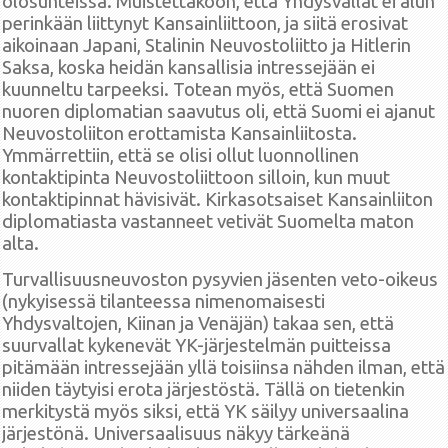
olosuhteissa. Muistettakoon, että Yhdysvallat ei alun
perinkään liittynyt Kansainliittoon, ja siitä erosivat
aikoinaan Japani, Stalinin Neuvostoliitto ja Hitlerin
Saksa, koska heidän kansallisia intressejään ei
kuunneltu tarpeeksi. Totean myös, että Suomen
nuoren diplomatian saavutus oli, että Suomi ei ajanut
Neuvostoliiton erottamista Kansainliitosta.
Ymmärrettiin, että se olisi ollut luonnollinen
kontaktipinta Neuvostoliittoon silloin, kun muut
kontaktipinnat hävisivät. Kirkasotsaiset Kansainliiton
diplomatiasta vastanneet vetivät Suomelta maton
alta.
Turvallisuusneuvoston pysyvien jäsenten veto-oikeus
(nykyisessä tilanteessa nimenomaisesti
Yhdysvaltojen, Kiinan ja Venäjän) takaa sen, että
suurvallat kykenevät YK-järjestelmän puitteissa
pitämään intressejään yllä toisiinsa nähden ilman, että
niiden täytyisi erota järjestöstä. Tällä on tietenkin
merkitystä myös siksi, että YK säilyy universaalina
järjestönä. Universaalisuus näkyy tärkeänä