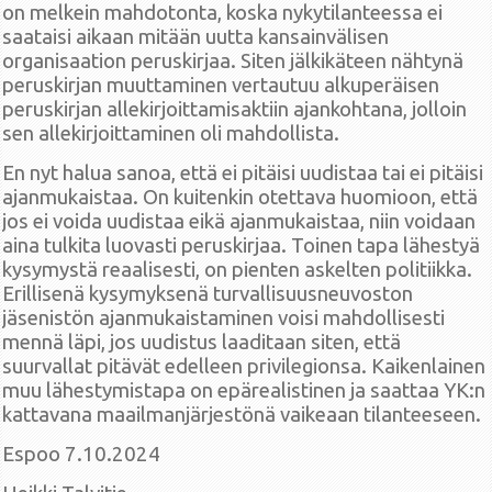
on melkein mahdotonta, koska nykytilanteessa ei
saataisi aikaan mitään uutta kansainvälisen
organisaation peruskirjaa. Siten jälkikäteen nähtynä
peruskirjan muuttaminen vertautuu alkuperäisen
peruskirjan allekirjoittamisaktiin ajankohtana, jolloin
sen allekirjoittaminen oli mahdollista.
En nyt halua sanoa, että ei pitäisi uudistaa tai ei pitäisi
ajanmukaistaa. On kuitenkin otettava huomioon, että
jos ei voida uudistaa eikä ajanmukaistaa, niin voidaan
aina tulkita luovasti peruskirjaa. Toinen tapa lähestyä
kysymystä reaalisesti, on pienten askelten politiikka.
Erillisenä kysymyksenä turvallisuusneuvoston
jäsenistön ajanmukaistaminen voisi mahdollisesti
mennä läpi, jos uudistus laaditaan siten, että
suurvallat pitävät edelleen privilegionsa. Kaikenlainen
muu lähestymistapa on epärealistinen ja saattaa YK:n
kattavana maailmanjärjestönä vaikeaan tilanteeseen.
Espoo 7.10.2024