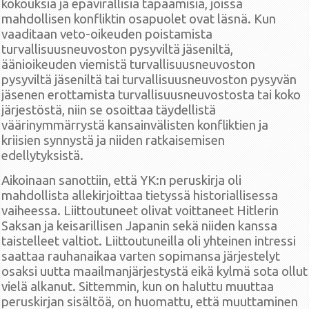
kokouksia ja epävirallisia tapaamisia, joissa
mahdollisen konfliktin osapuolet ovat läsnä. Kun
vaaditaan veto-oikeuden poistamista
turvallisuusneuvoston pysyviltä jäseniltä,
äänioikeuden viemistä turvallisuusneuvoston
pysyviltä jäseniltä tai turvallisuusneuvoston pysyvän
jäsenen erottamista turvallisuusneuvostosta tai koko
järjestöstä, niin se osoittaa täydellistä
väärinymmärrystä kansainvälisten konfliktien ja
kriisien synnystä ja niiden ratkaisemisen
edellytyksistä.
Aikoinaan sanottiin, että YK:n peruskirja oli
mahdollista allekirjoittaa tietyssä historiallisessa
vaiheessa. Liittoutuneet olivat voittaneet Hitlerin
Saksan ja keisarillisen Japanin sekä niiden kanssa
taistelleet valtiot. Liittoutuneilla oli yhteinen intressi
saattaa rauhanaikaa varten sopimansa järjestelyt
osaksi uutta maailmanjärjestystä eikä kylmä sota ollut
vielä alkanut. Sittemmin, kun on haluttu muuttaa
peruskirjan sisältöä, on huomattu, että muuttaminen