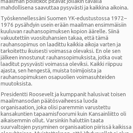
maailman poliitikot pitävät jollakin tavalla
mahdollisena saavuttaa pysyvästi ja kaikkina aikoina.
Työskennellessäni Suomen YK-edustustossa 1972–
1976 pysähdyin usein erään maailman ensimmäisiin
kuuluvan rauhansopimuksen kopion äärelle. Siinä
vakuutettiin vuosituhansien takaa, että tämä
rauhansopimus on laadittu kaikkia aikoja varten ja
tarkoitettu ikuisesti voimassa olevaksi. En ole sen
jälkeen innostunut rauhansopimuksista, jotka ovat
laaditut pysyvästi voimassa oleviksi. Kaikki riippuu
ajasta, sen hengestä, muista toimijoista ja
rauhansopimuksen osapuolien voimasuhteiden
muutoksista.
Presidentti Roosevelt ja kumppanit halusivat toisen
maailmansodan päätösvaiheessa luoda
organisaation, joka olisi paremmin varustettu
kansakuntien tapaamisfoorumi kuin Kansainliitto oli
aikaisemmin ollut. Varsinkin haluttiin taata
suurvaltojen pysyminen organisaation piirissä kaikissa