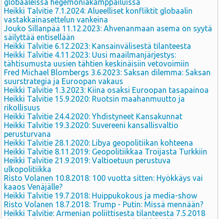
globaaleissa hegemoniakamppailuissa
Heikki Talvitie 7.1.2024: Alueelliset konfliktit globaalin
vastakkainasettelun vankeina
Jouko Sillanpää 11.12.2023: Ahvenanmaan asema on syytä
säilyttää entisellään
Heikki Talvitie 6.12.2023: Kansainvälisestä tilanteesta
Heikki Talvitie 4.11.2023: Uusi maailmanjärjestys:
tähtisumusta uusien tähtien keskinäisiin vetovoimiin
Fred Michael Blombergs 3.6.2023: Saksan dilemma: Saksan
suurstrategia ja Euroopan vakaus
Heikki Talvitie 1.3.2023: Kiina osaksi Euroopan tasapainoa
Heikki Talvitie 15.9.2020: Ruotsin maahanmuutto ja
rikollisuus
Heikki Talvitie 24.4.2020: Yhdistyneet Kansakunnat
Heikki Talvitie 19.3.2020: Suvereeni kansallisvaltio
perusturvana
Heikki Talvitie 28.1.2020: Libya geopolitiikan kohteena
Heikki Talvitie 8.11.2019: Geopolitiikkaa Troijasta Turkkiin
Heikki Talvitie 21.9.2019: Valtioetuun perustuva
ulkopolitiikka
Risto Volanen 10.8.2018: 100 vuotta sitten: Hyökkäys vai
kaaos Venäjälle?
Heikki Talvitie 19.7.2018: Huippukokous ja media-show
Risto Volanen 18.7.2018: Trump - Putin: Missä mennään?
Heikki Talvitie: Armenian poliittisesta tilanteesta 7.5.2018