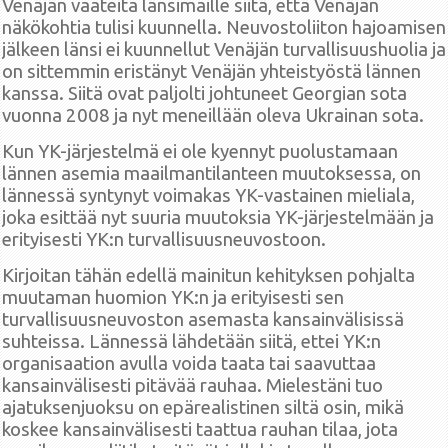
Venäjän vaateita länsimaille siitä, että Venäjän
näkökohtia tulisi kuunnella. Neuvostoliiton hajoamisen
jälkeen länsi ei kuunnellut Venäjän turvallisuushuolia ja
on sittemmin eristänyt Venäjän yhteistyöstä lännen
kanssa. Siitä ovat paljolti johtuneet Georgian sota
vuonna 2008 ja nyt meneillään oleva Ukrainan sota.
Kun YK-järjestelmä ei ole kyennyt puolustamaan
lännen asemia maailmantilanteen muutoksessa, on
lännessä syntynyt voimakas YK-vastainen mieliala,
joka esittää nyt suuria muutoksia YK-järjestelmään ja
erityisesti YK:n turvallisuusneuvostoon.
Kirjoitan tähän edellä mainitun kehityksen pohjalta
muutaman huomion YK:n ja erityisesti sen
turvallisuusneuvoston asemasta kansainvälisissä
suhteissa. Lännessä lähdetään siitä, ettei YK:n
organisaation avulla voida taata tai saavuttaa
kansainvälisesti pitävää rauhaa. Mielestäni tuo
ajatuksenjuoksu on epärealistinen siltä osin, mikä
koskee kansainvälisesti taattua rauhan tilaa, jota