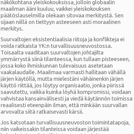
näkökohtana yleiskokouksissa, jolloin globaalin
maailman ääni kuuluu, vaikkei yleiskokouksen
päätöslauselmilla olekaan sitovaa merkitystä. Sen
sijaan niillä on tiettyyn asteeseen asti moraalinen
merkitys.
Suurvaltojen eksistentiaalisia riitoja ja konflikteja ei
voida ratkaista YK:n turvallisuusneuvostossa.
Toisaalta vaaditaan suurvaltojen johtajilta
ymmärrystä siinä tilanteessa, kun tullaan pisteeseen,
jossa koko ihmiskunnan tulevaisuus asetetaan
vaakalaudalle. Maailmaa varmasti hallitaan vähällä
järjen käytöllä, mutta mielestäni vähäinenkin järjen
käyttö riittää, jos löytyy organisaatio, jonka piirissä
saavutettu, vaikka kuinka löyhä kompromissi, voidaan
vahvistaa kansainvälisesti ja viedä käytännön toimissa
reaalisesti eteenpäin ilman, että minkään suurvallan
arvovalta siitä ratkaisevasti kärsii.
Jos katsotaan turvallisuusneuvoston toimintatapoja,
niin vaikeissakin tilanteissa voidaan järjestää