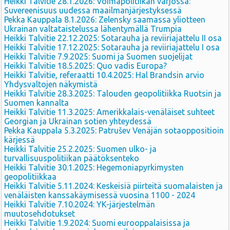
Heikki Talvitie 28.1.2026: Voimapolitiikan varjossa:
Suvereenisuus uudessa maailmanjärjestyksessä
Pekka Kauppala 8.1.2026: Zelensky saamassa yliotteen
Ukrainan valtataistelussa lähentymällä Trumpia
Heikki Talvitie 22.12.2025: Sotarauha ja reviiriajattelu II osa
Heikki Talvitie 17.12.2025: Sotarauha ja reviiriajattelu I osa
Heikki Talvitie 7.9.2025: Suomi ja Suomen suojelijat
Heikki Talvitie 18.5.2025: Quo vadis Europa?
Heikki Talvitie, referaatti 10.4.2025: Hal Brandsin arvio
Yhdysvaltojen näkymistä
Heikki Talvitie 28.3.2025: Talouden geopolitiikka Ruotsin ja
Suomen kannalta
Heikki Talvitie 11.3.2025: Amerikkalais-venäläiset suhteet
Georgian ja Ukrainan sotien yhteydessä
Pekka Kauppala 5.3.2025: Patrušev Venäjän sotaoppositioin
kärjessä
Heikki Talvitie 25.2.2025: Suomen ulko- ja
turvallisuuspolitiikan päätöksenteko
Heikki Talvitie 30.1.2025: Hegemoniapyrkimysten
geopolitiikkaa
Heikki Talvitie 5.11.2024: Keskeisiä piirteitä suomalaisten ja
venäläisten kanssakäymisessä vuosina 1100 - 2024
Heikki Talvitie 7.10.2024: YK-järjestelmän
muutosehdotukset
Heikki Talvitie 1.9.2024: Suomi eurooppalaisissa ja