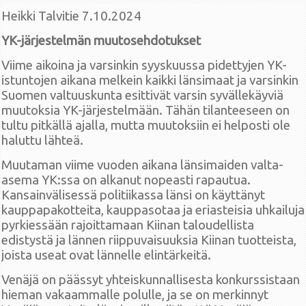
Heikki Talvitie 7.10.2024
YK-järjestelmän muutosehdotukset
Viime aikoina ja varsinkin syyskuussa pidettyjen YK-
istuntojen aikana melkein kaikki länsimaat ja varsinkin
Suomen valtuuskunta esittivät varsin syvällekäyviä
muutoksia YK-järjestelmään. Tähän tilanteeseen on
tultu pitkällä ajalla, mutta muutoksiin ei helposti ole
haluttu lähteä.
Muutaman viime vuoden aikana länsimaiden valta-
asema YK:ssa on alkanut nopeasti rapautua.
Kansainvälisessä politiikassa länsi on käyttänyt
kauppapakotteita, kauppasotaa ja eriasteisia uhkailuja
pyrkiessään rajoittamaan Kiinan taloudellista
edistystä ja lännen riippuvaisuuksia Kiinan tuotteista,
joista useat ovat lännelle elintärkeitä.
Venäjä on päässyt yhteiskunnallisesta konkurssistaan
hieman vakaammalle polulle, ja se on merkinnyt