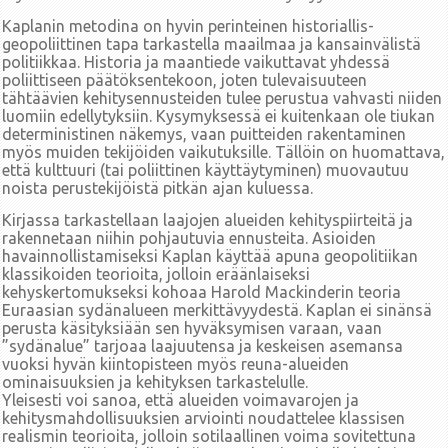
Kaplanin metodina on hyvin perinteinen historiallis-
geopoliittinen tapa tarkastella maailmaa ja kansainvälistä
politiikkaa. Historia ja maantiede vaikuttavat yhdessä
poliittiseen päätöksentekoon, joten tulevaisuuteen
tähtäävien kehitysennusteiden tulee perustua vahvasti niiden
luomiin edellytyksiin. Kysymyksessä ei kuitenkaan ole tiukan
deterministinen näkemys, vaan puitteiden rakentaminen
myös muiden tekijöiden vaikutuksille. Tällöin on huomattava,
että kulttuuri (tai poliittinen käyttäytyminen) muovautuu
noista perustekijöistä pitkän ajan kuluessa.
Kirjassa tarkastellaan laajojen alueiden kehityspiirteitä ja
rakennetaan niihin pohjautuvia ennusteita. Asioiden
havainnollistamiseksi Kaplan käyttää apuna geopolitiikan
klassikoiden teorioita, jolloin eräänlaiseksi
kehyskertomukseksi kohoaa Harold Mackinderin teoria
Euraasian sydänalueen merkittävyydestä. Kaplan ei sinänsä
perusta käsityksiään sen hyväksymisen varaan, vaan
”sydänalue” tarjoaa laajuutensa ja keskeisen asemansa
vuoksi hyvän kiintopisteen myös reuna-alueiden
ominaisuuksien ja kehityksen tarkastelulle.
Yleisesti voi sanoa, että alueiden voimavarojen ja
kehitysmahdollisuuksien arviointi noudattelee klassisen
realismin teorioita, jolloin sotilaallinen voima sovitettuna