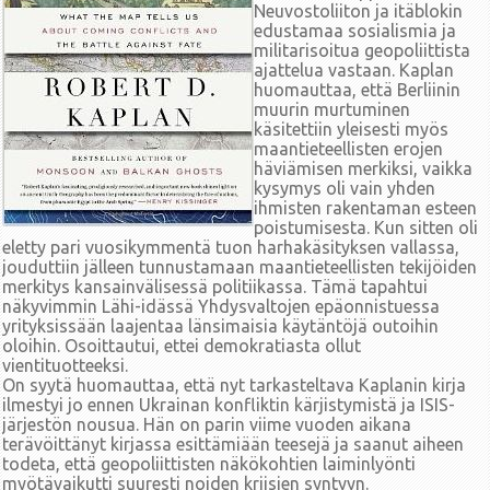
Neuvostoliiton ja itäblokin
edustamaa sosialismia ja
militarisoitua geopoliittista
ajattelua vastaan. Kaplan
huomauttaa, että Berliinin
muurin murtuminen
käsitettiin yleisesti myös
maantieteellisten erojen
häviämisen merkiksi, vaikka
kysymys oli vain yhden
ihmisten rakentaman esteen
poistumisesta. Kun sitten oli
eletty pari vuosikymmentä tuon harhakäsityksen vallassa,
jouduttiin jälleen tunnustamaan maantieteellisten tekijöiden
merkitys kansainvälisessä politiikassa. Tämä tapahtui
näkyvimmin Lähi-idässä Yhdysvaltojen epäonnistuessa
yrityksissään laajentaa länsimaisia käytäntöjä outoihin
oloihin. Osoittautui, ettei demokratiasta ollut
vientituotteeksi.
On syytä huomauttaa, että nyt tarkasteltava Kaplanin kirja
ilmestyi jo ennen Ukrainan konfliktin kärjistymistä ja ISIS-
järjestön nousua. Hän on parin viime vuoden aikana
terävöittänyt kirjassa esittämiään teesejä ja saanut aiheen
todeta, että geopoliittisten näkökohtien laiminlyönti
myötävaikutti suuresti noiden kriisien syntyyn.