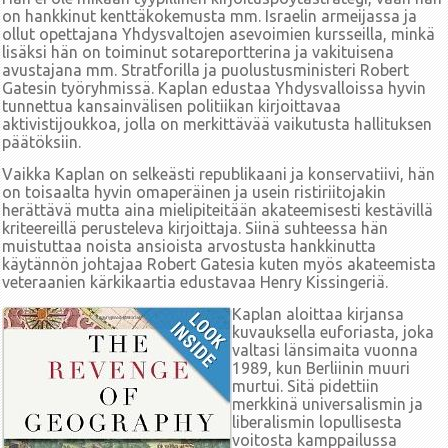
on hankkinut kenttäkokemusta mm. Israelin armeijassa ja
ollut opettajana Yhdysvaltojen asevoimien kursseilla, minkä
lisäksi hän on toiminut sotareportterina ja vakituisena
avustajana mm. Stratforilla ja puolustusministeri Robert
Gatesin työryhmissä. Kaplan edustaa Yhdysvalloissa hyvin
tunnettua kansainvälisen politiikan kirjoittavaa
aktivistijoukkoa, jolla on merkittävää vaikutusta hallituksen
päätöksiin.
Vaikka Kaplan on selkeästi republikaani ja konservatiivi, hän
on toisaalta hyvin omaperäinen ja usein ristiriitojakin
herättävä mutta aina mielipiteitään akateemisesti kestävillä
kriteereillä perusteleva kirjoittaja. Siinä suhteessa hän
muistuttaa noista ansioista arvostusta hankkinutta
käytännön johtajaa Robert Gatesia kuten myös akateemista
veteraanien kärkikaartia edustavaa Henry Kissingeriä.
Kaplan aloittaa kirjansa
kuvauksella euforiasta, joka
valtasi länsimaita vuonna
1989, kun Berliinin muuri
murtui. Sitä pidettiin
merkkinä universalismin ja
liberalismin lopullisesta
voitosta kamppailussa