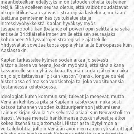
maantieteellisin edellytyksiin on talouden ohella keskeinen
tekijä. Siitä edelleen seuraa oletus, että valtiot noudattavat
ulkopolitiikassaan vahvasti strategisia laskelmia, mukaan
luettuna perinteinen käsitys tukialueista ja
intressivyöhykkeistä. Kaplan hyväksyy myös
tasapainopolitiikan (balance of power) opin selittäjänä sekä
entiselle Brittiläiselle imperiumille että sen seuraajaksi
kohonneen Yhdysvaltojen strategiselle ajattelulle.
Yhdysvallat soveltaa tuota oppia yhtä lailla Euroopassa kuin
Aasiassakin.
Kaplan tarkastelee kylmän sodan aikaa jo selvästi
historiallisena vaiheena, joskin myöntää, että sinä aikana
kasvaneelle se on yhä vaikeaa. Kylmän sodan jälkeinen aika
on jo sijoitettavissa ”pitkän keston” (ransk. longue durée)
historiassa eri maissa vuosisatoja tai joka vuosituhansia
kestäneessä kehityksessä.
Ideologiat, kuten kommunismi, tulevat ja menevät, mutta
Venäjän kehitystä pitäisi Kaplanin käsityksen mukaisesti
katsoa tuhannen vuoden kulttuuriperinnön jatkumisena.
Lainaus kirjan sivulla 175 selvittää asiaa: Kun Neuvostoliitto
hajosi, Venäjä menetti hankkimansa puskurialueet ja alkoi
kokea itsensä suojattomaksi. Historiasta löytyi monia
vertailukohtia, jolloin Venäjän avoimien rajojen yli valloittajat