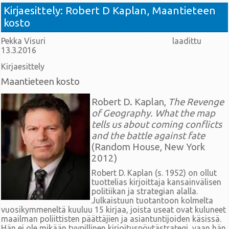
Kirjaesittely: Robert D Kaplan, Maantieteen
kosto
Pekka Visuri laadittu
13.3.2016
Kirjaesittely
Maantieteen kosto
Robert D. Kaplan,
The Revenge
of Geography. What the map
tells us about coming conflicts
and the battle against fate
(Random House, New York
2012)
Robert D. Kaplan (s. 1952) on ollut
tuottelias kirjoittaja kansainvälisen
politiikan ja strategian alalla.
Julkaistuun tuotantoon kolmelta
vuosikymmeneltä kuuluu 15 kirjaa, joista useat ovat kuluneet
maailman poliittisten päättäjien ja asiantuntijoiden käsissä.
Hän ei ole mikään tyypillinen kirjoituspöytästrategi, vaan hän