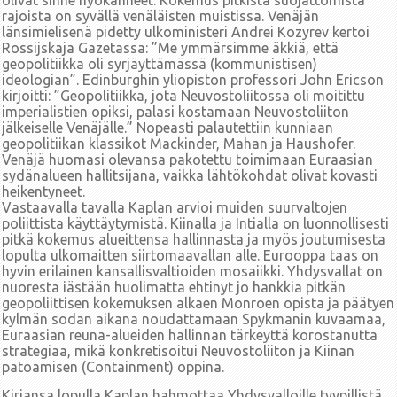
olivat sinne hyökänneet. Kokemus pitkistä suojattomista
rajoista on syvällä venäläisten muistissa. Venäjän
länsimielisenä pidetty ulkoministeri Andrei Kozyrev kertoi
Rossijskaja Gazetassa: ”Me ymmärsimme äkkiä, että
geopolitiikka oli syrjäyttämässä (kommunistisen)
ideologian”. Edinburghin yliopiston professori John Ericson
kirjoitti: ”Geopolitiikka, jota Neuvostoliitossa oli moitittu
imperialistien opiksi, palasi kostamaan Neuvostoliiton
jälkeiselle Venäjälle.” Nopeasti palautettiin kunniaan
geopolitiikan klassikot Mackinder, Mahan ja Haushofer.
Venäjä huomasi olevansa pakotettu toimimaan Euraasian
sydänalueen hallitsijana, vaikka lähtökohdat olivat kovasti
heikentyneet.
Vastaavalla tavalla Kaplan arvioi muiden suurvaltojen
poliittista käyttäytymistä. Kiinalla ja Intialla on luonnollisesti
pitkä kokemus alueittensa hallinnasta ja myös joutumisesta
lopulta ulkomaitten siirtomaavallan alle. Eurooppa taas on
hyvin erilainen kansallisvaltioiden mosaiikki. Yhdysvallat on
nuoresta iästään huolimatta ehtinyt jo hankkia pitkän
geopoliittisen kokemuksen alkaen Monroen opista ja päätyen
kylmän sodan aikana noudattamaan Spykmanin kuvaamaa,
Euraasian reuna-alueiden hallinnan tärkeyttä korostanutta
strategiaa, mikä konkretisoitui Neuvostoliiton ja Kiinan
patoamisen (Containment) oppina.
Kirjansa lopulla Kaplan hahmottaa Yhdysvalloille tyypillistä