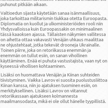
puhunut pitkään aikaan.
Valtioedun sijasta käytetään sanaa isänmaallisuus,
joka tarkoittaa militarismin tiukkaa otetta Euroopasta.
Diplomatia on kuollut ja ulkoministeriöiden rooli niin
Yhdysvalloissa kuin Euroopassakin on minimaalinen
tässä kaaoksen ajassa. Tällaisten näkymien vallitessa
on aihetta ottaa vakavasti Venäjän uhkaus maalittaa
ne ohjustehtaat, jotka tekevät drooneja Ukrainalle.
Toinen piirre, joka on retoriikassa enemmän ja
enemmän on tullut esiin, on sanan vihollinen
käyttäminen. Enää ei puhuta vastustajista, vaan nyt on
kyseessä vihollisen kohtaaminen.
Lisäksi on huomattava Venäjän ja Kiinan suhteiden
tiivistyminen. Vaikka Lavrov ei suosita puolustusliittoa
Kiinan kanssa, niin jo ajatuksen tuominen esiin, on
merkityksellinen. Lisäksi Lavrov on viitannut
retoriikassaan ajatukseen kolmannesta
maailmansodasta, mikä ei ole ollut hänelle tyypillistä.