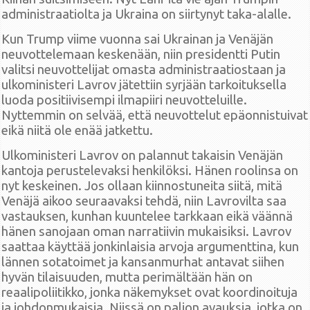
administraatiolta ja Ukraina on siirtynyt taka-alalle.
Kun Trump viime vuonna sai Ukrainan ja Venäjän
neuvottelemaan keskenään, niin presidentti Putin
valitsi neuvottelijat omasta administraatiostaan ja
ulkoministeri Lavrov jätettiin syrjään tarkoituksella
luoda positiivisempi ilmapiiri neuvotteluille.
Nyttemmin on selvää, että neuvottelut epäonnistuivat
eikä niitä ole enää jatkettu.
Ulkoministeri Lavrov on palannut takaisin Venäjän
kantoja perustelevaksi henkilöksi. Hänen roolinsa on
nyt keskeinen. Jos ollaan kiinnostuneita siitä, mitä
Venäjä aikoo seuraavaksi tehdä, niin Lavrovilta saa
vastauksen, kunhan kuuntelee tarkkaan eikä väännä
hänen sanojaan oman narratiivin mukaisiksi. Lavrov
saattaa käyttää jonkinlaisia arvoja argumenttina, kun
lännen sotatoimet ja kansanmurhat antavat siihen
hyvän tilaisuuden, mutta perimältään hän on
reaalipoliitikko, jonka näkemykset ovat koordinoituja
ja johdonmukaisia. Niissä on paljon avauksia, jotka on