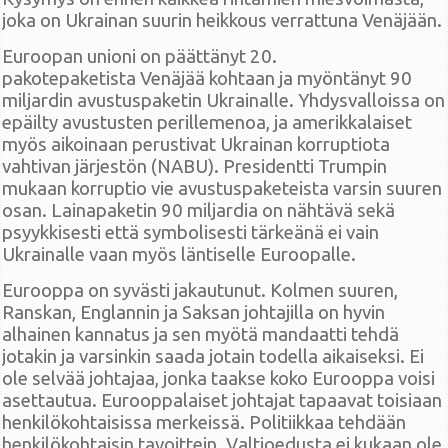
joka on Ukrainan suurin heikkous verrattuna Venäjään.
Euroopan unioni on päättänyt 20.
pakotepaketista Venäjää kohtaan ja myöntänyt 90
miljardin avustuspaketin Ukrainalle. Yhdysvalloissa on
epäilty avustusten perillemenoa, ja amerikkalaiset
myös aikoinaan perustivat Ukrainan korruptiota
vahtivan järjestön (NABU). Presidentti Trumpin
mukaan korruptio vie avustuspaketeista varsin suuren
osan. Lainapaketin 90 miljardia on nähtävä sekä
psyykkisesti että symbolisesti tärkeänä ei vain
Ukrainalle vaan myös läntiselle Euroopalle.
Eurooppa on syvästi jakautunut. Kolmen suuren,
Ranskan, Englannin ja Saksan johtajilla on hyvin
alhainen kannatus ja sen myötä mandaatti tehdä
jotakin ja varsinkin saada jotain todella aikaiseksi. Ei
ole selvää johtajaa, jonka taakse koko Eurooppa voisi
asettautua. Eurooppalaiset johtajat tapaavat toisiaan
henkilökohtaisissa merkeissä. Politiikkaa tehdään
henkilökohtaisin tavoittein. Valtioedusta ei kukaan ole