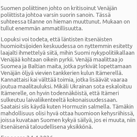
Suomen poliittinen johto on kritisoinut Venäjän
poliittista johtoa varsin suorin sanoin. Tässä
suhteessa tilanne on hieman muuttunut. Mukaan on
tullut enemmän ammatillisuutta.
Lopuksi voi todeta, että läntisten itsenäisten
huomioitsijoiden keskuudessa on nyttemmin esitetty
laajalti ihmettelyä siitä, mihin Suomi nykypolitiikallaan
Venäjää kohtaan oikein pyrkii. Venäjä maalittaa jo
Suomea ja Baltian maita, jotka pyrkivät lopettamaan
Venäjän öljyä vievien tankkerien kulun Itämerellä.
Kannattaisi kai välttää toimia, jotka lisäävät vaaraa
joutua maalitauluksi. Mikäli Ukrainan sota eskaloituu
Itämerelle, on hyvin todennäköistä, että Itämeri
sulkeutuu laivaliikenteeltä kokonaisuudessaan.
Saataisi siis käydä kuten Hormuzin salmella. Tämäkin
mahdollisuus olisi hyvä ottaa huomioon kehysriihissä,
joissa kuvataan Suomen kykyä säilyä, jos ei muuta, niin
itsenäisenä taloudellisena yksikkönä.