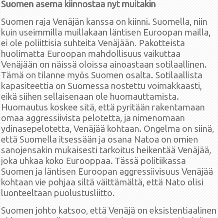
Suomen asema kiinnostaa nyt muitakin
Suomen raja Venäjän kanssa on kiinni. Suomella, niin
kuin useimmilla muillakaan läntisen Euroopan mailla,
ei ole poliittisia suhteita Venäjään. Pakotteista
huolimatta Euroopan mahdollisuus vaikuttaa
Venäjään on näissä oloissa ainoastaan sotilaallinen.
Tämä on tilanne myös Suomen osalta. Sotilaallista
kapasiteettia on Suomessa nostettu voimakkaasti,
eikä siihen sellaisenaan ole huomauttamista.
Huomautus koskee sitä, että pyritään rakentamaan
omaa aggressiivista pelotetta, ja nimenomaan
ydinasepelotetta, Venäjää kohtaan. Ongelma on siinä,
että Suomella itsessään ja osana Natoa on omien
sanojensakin mukaisesti tarkoitus heikentää Venäjää,
joka uhkaa koko Eurooppaa. Tässä politiikassa
Suomen ja läntisen Euroopan aggressiivisuus Venäjää
kohtaan vie pohjaa siltä väittämältä, että Nato olisi
luonteeltaan puolustusliitto.
Suomen johto katsoo, että Venäjä on eksistentiaalinen