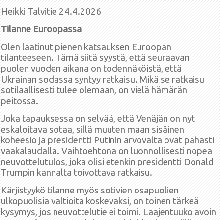
Heikki Talvitie 24.4.2026
Tilanne Euroopassa
Olen laatinut pienen katsauksen Euroopan
tilanteeseen. Tämä siitä syystä, että seuraavan
puolen vuoden aikana on todennäköistä, että
Ukrainan sodassa syntyy ratkaisu. Mikä se ratkaisu
sotilaallisesti tulee olemaan, on vielä hämärän
peitossa.
Joka tapauksessa on selvää, että Venäjän on nyt
eskaloitava sotaa, sillä muuten maan sisäinen
koheesio ja presidentti Putinin arvovalta ovat pahasti
vaakalaudalla. Vaihtoehtona on luonnollisesti nopea
neuvottelutulos, joka olisi etenkin presidentti Donald
Trumpin kannalta toivottava ratkaisu.
Kärjistyykö tilanne myös sotivien osapuolien
ulkopuolisia valtioita koskevaksi, on toinen tärkeä
kysymys, jos neuvottelutie ei toimi. Laajentuuko avoin