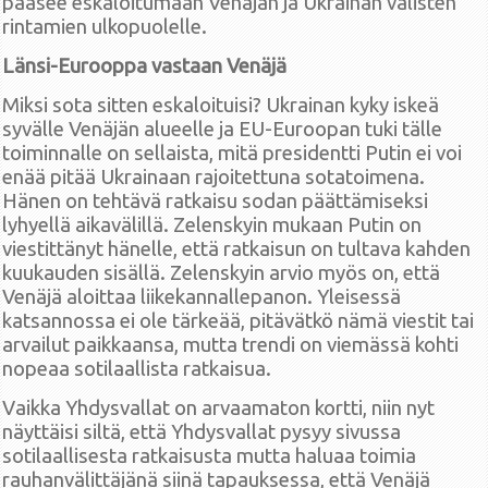
pääsee eskaloitumaan Venäjän ja Ukrainan välisten
rintamien ulkopuolelle.
Länsi-Eurooppa vastaan Venäjä
Miksi sota sitten eskaloituisi? Ukrainan kyky iskeä
syvälle Venäjän alueelle ja EU-Euroopan tuki tälle
toiminnalle on sellaista, mitä presidentti Putin ei voi
enää pitää Ukrainaan rajoitettuna sotatoimena.
Hänen on tehtävä ratkaisu sodan päättämiseksi
lyhyellä aikavälillä. Zelenskyin mukaan Putin on
viestittänyt hänelle, että ratkaisun on tultava kahden
kuukauden sisällä. Zelenskyin arvio myös on, että
Venäjä aloittaa liikekannallepanon. Yleisessä
katsannossa ei ole tärkeää, pitävätkö nämä viestit tai
arvailut paikkaansa, mutta trendi on viemässä kohti
nopeaa sotilaallista ratkaisua.
Vaikka Yhdysvallat on arvaamaton kortti, niin nyt
näyttäisi siltä, että Yhdysvallat pysyy sivussa
sotilaallisesta ratkaisusta mutta haluaa toimia
rauhanvälittäjänä siinä tapauksessa, että Venäjä