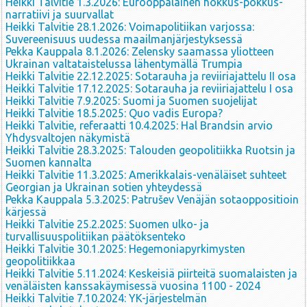
Heikki Talvitie 1.3.2026: Eurooppalainen hokkus-pokkus-
narratiivi ja suurvallat
Heikki Talvitie 28.1.2026: Voimapolitiikan varjossa:
Suvereenisuus uudessa maailmanjärjestyksessä
Pekka Kauppala 8.1.2026: Zelensky saamassa yliotteen
Ukrainan valtataistelussa lähentymällä Trumpia
Heikki Talvitie 22.12.2025: Sotarauha ja reviiriajattelu II osa
Heikki Talvitie 17.12.2025: Sotarauha ja reviiriajattelu I osa
Heikki Talvitie 7.9.2025: Suomi ja Suomen suojelijat
Heikki Talvitie 18.5.2025: Quo vadis Europa?
Heikki Talvitie, referaatti 10.4.2025: Hal Brandsin arvio
Yhdysvaltojen näkymistä
Heikki Talvitie 28.3.2025: Talouden geopolitiikka Ruotsin ja
Suomen kannalta
Heikki Talvitie 11.3.2025: Amerikkalais-venäläiset suhteet
Georgian ja Ukrainan sotien yhteydessä
Pekka Kauppala 5.3.2025: Patrušev Venäjän sotaoppositioin
kärjessä
Heikki Talvitie 25.2.2025: Suomen ulko- ja
turvallisuuspolitiikan päätöksenteko
Heikki Talvitie 30.1.2025: Hegemoniapyrkimysten
geopolitiikkaa
Heikki Talvitie 5.11.2024: Keskeisiä piirteitä suomalaisten ja
venäläisten kanssakäymisessä vuosina 1100 - 2024
Heikki Talvitie 7.10.2024: YK-järjestelmän