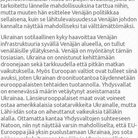
tarkoitettu lännelle mahdollisuuksina tarttua niihin,
mutta muuten hän esittelee Venäjän politiikkaa
sellaisena, kuin se lähitulevaisuudessa Venäjän johdon
kannalta näyttää mahdolliseksi tai välttämättömäksi.
Ukrainan sotilaallinen kyky haavoittaa Venäjän
infrastruktuuria syvällä Venäjän alueella, on tullut
venäläisille yllätyksenä. Venäjä on myöntänyt tämän
tosiasian. Ukraina on onnistunut kehittämään
droonejaan sekä tarkkuudella että pitkän matkan
vaikutuksella. Myös Euroopan valtiot ovat tulleet siinä
avuksi, joten Ukrainan droonituotantoa täydennetään
eurooppalaisten tehtaiden tuotannolla. Yhdysvallat
on enenevässä määrin vetäytynyt aseistamasta
Ukrainaa. Länsieurooppalaiset maat ovat voineet
ostaa amerikkalaisia sotatarvikkeita Ukrainalle, mutta
Lähi-idän sota on aiheuttanut vaikeuksia tälläkin
alalla. Ottamatta kantaa Yhdysvaltojen suhteeseen
Natoon, niin nyt näyttää varsin mahdolliselta, että EU-
Eurooppa jää yksin puolustamaan Ukrainaa, jos sota