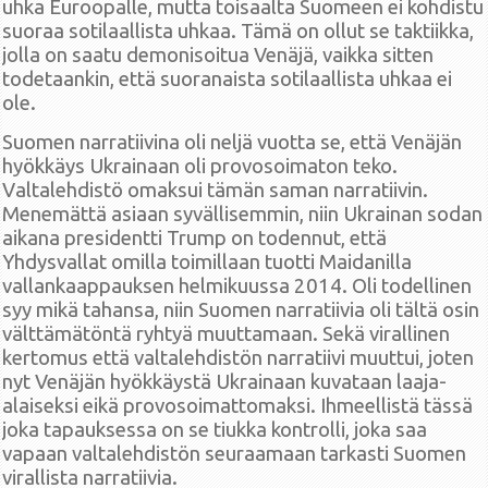
uhka Euroopalle, mutta toisaalta Suomeen ei kohdistu
suoraa sotilaallista uhkaa. Tämä on ollut se taktiikka,
jolla on saatu demonisoitua Venäjä, vaikka sitten
todetaankin, että suoranaista sotilaallista uhkaa ei
ole.
Suomen narratiivina oli neljä vuotta se, että Venäjän
hyökkäys Ukrainaan oli provosoimaton teko.
Valtalehdistö omaksui tämän saman narratiivin.
Menemättä asiaan syvällisemmin, niin Ukrainan sodan
aikana presidentti Trump on todennut, että
Yhdysvallat omilla toimillaan tuotti Maidanilla
vallankaappauksen helmikuussa 2014. Oli todellinen
syy mikä tahansa, niin Suomen narratiivia oli tältä osin
välttämätöntä ryhtyä muuttamaan. Sekä virallinen
kertomus että valtalehdistön narratiivi muuttui, joten
nyt Venäjän hyökkäystä Ukrainaan kuvataan laaja-
alaiseksi eikä provosoimattomaksi. Ihmeellistä tässä
joka tapauksessa on se tiukka kontrolli, joka saa
vapaan valtalehdistön seuraamaan tarkasti Suomen
virallista narratiivia.