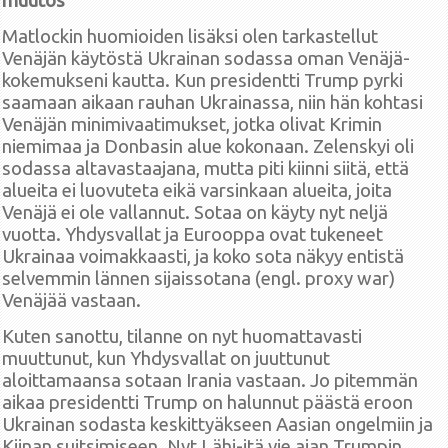
muutos
Matlockin huomioiden lisäksi olen tarkastellut
Venäjän käytöstä Ukrainan sodassa oman Venäjä-
kokemukseni kautta. Kun presidentti Trump pyrki
saamaan aikaan rauhan Ukrainassa, niin hän kohtasi
Venäjän minimivaatimukset, jotka olivat Krimin
niemimaa ja Donbasin alue kokonaan. Zelenskyi oli
sodassa altavastaajana, mutta piti kiinni siitä, että
alueita ei luovuteta eikä varsinkaan alueita, joita
Venäjä ei ole vallannut. Sotaa on käyty nyt neljä
vuotta. Yhdysvallat ja Eurooppa ovat tukeneet
Ukrainaa voimakkaasti, ja koko sota näkyy entistä
selvemmin lännen sijaissotana (engl. proxy war)
Venäjää vastaan.
Kuten sanottu, tilanne on nyt huomattavasti
muuttunut, kun Yhdysvallat on juuttunut
aloittamaansa sotaan Irania vastaan. Jo pitemmän
aikaa presidentti Trump on halunnut päästä eroon
Ukrainan sodasta keskittyäkseen Aasian ongelmiin ja
Kiinan suitsimiseen. Nyt Lähi-itä vie ajan Trumpin