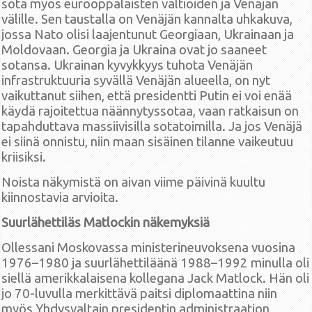
sota myös eurooppalaisten valtioiden ja Venäjän
välille. Sen taustalla on Venäjän kannalta uhkakuva,
jossa Nato olisi laajentunut Georgiaan, Ukrainaan ja
Moldovaan. Georgia ja Ukraina ovat jo saaneet
sotansa. Ukrainan kyvykkyys tuhota Venäjän
infrastruktuuria syvällä Venäjän alueella, on nyt
vaikuttanut siihen, että presidentti Putin ei voi enää
käydä rajoitettua näännytyssotaa, vaan ratkaisun on
tapahduttava massiivisilla sotatoimilla. Ja jos Venäjä
ei siinä onnistu, niin maan sisäinen tilanne vaikeutuu
kriisiksi.
Noista näkymistä on aivan viime päivinä kuultu
kiinnostavia arvioita.
Suurlähettiläs Matlockin näkemyksiä
Ollessani Moskovassa ministerineuvoksena vuosina
1976–1980 ja suurlähettiläänä 1988–1992 minulla oli
siellä amerikkalaisena kollegana Jack Matlock. Hän oli
jo 70-luvulla merkittävä paitsi diplomaattina niin
myös Yhdysvaltain presidentin administraation