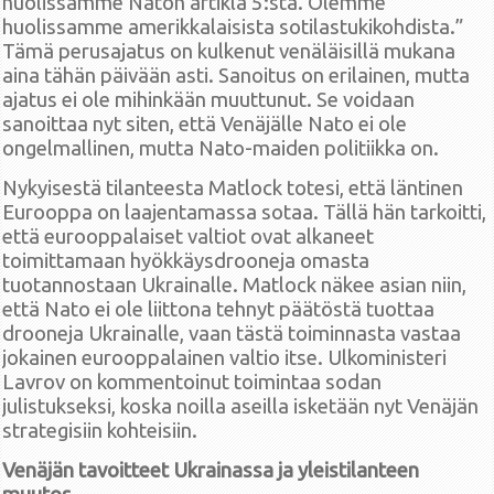
huolissamme Naton artikla 5:stä. Olemme
huolissamme amerikkalaisista sotilastukikohdista.”
Tämä perusajatus on kulkenut venäläisillä mukana
aina tähän päivään asti. Sanoitus on erilainen, mutta
ajatus ei ole mihinkään muuttunut. Se voidaan
sanoittaa nyt siten, että Venäjälle Nato ei ole
ongelmallinen, mutta Nato-maiden politiikka on.
Nykyisestä tilanteesta Matlock totesi, että läntinen
Eurooppa on laajentamassa sotaa. Tällä hän tarkoitti,
että eurooppalaiset valtiot ovat alkaneet
toimittamaan hyökkäysdrooneja omasta
tuotannostaan Ukrainalle. Matlock näkee asian niin,
että Nato ei ole liittona tehnyt päätöstä tuottaa
drooneja Ukrainalle, vaan tästä toiminnasta vastaa
jokainen eurooppalainen valtio itse. Ulkoministeri
Lavrov on kommentoinut toimintaa sodan
julistukseksi, koska noilla aseilla isketään nyt Venäjän
strategisiin kohteisiin.
Venäjän tavoitteet Ukrainassa ja yleistilanteen