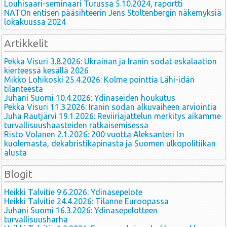
Louhisaari-seminaari Turussa 5.10.2024, raportti
NATOn entisen pääsihteerin Jens Stoltenbergin näkemyksiä
lokakuussa 2024
Artikkelit
Pekka Visuri 3.8.2026: Ukrainan ja Iranin sodat eskalaation
kierteessä kesällä 2026
Mikko Lohikoski 25.4.2026: Kolme pointtia Lähi-idän
tilanteesta
Juhani Suomi 10.4.2026: Ydinaseiden houkutus
Pekka Visuri 11.3.2026: Iranin sodan alkuvaiheen arviointia
Juha Rautjärvi 19.1.2026: Reviiriajattelun merkitys aikamme
turvallisuushaasteiden ratkaisemisessa
Risto Volanen 2.1.2026: 200 vuotta Aleksanteri I:n
kuolemasta, dekabristikapinasta ja Suomen ulkopolitiikan
alusta
Blogit
Heikki Talvitie 9.6.2026: Ydinasepelote
Heikki Talvitie 24.4.2026: Tilanne Euroopassa
Juhani Suomi 16.3.2026: Ydinasepelotteen
turvallisuusharha