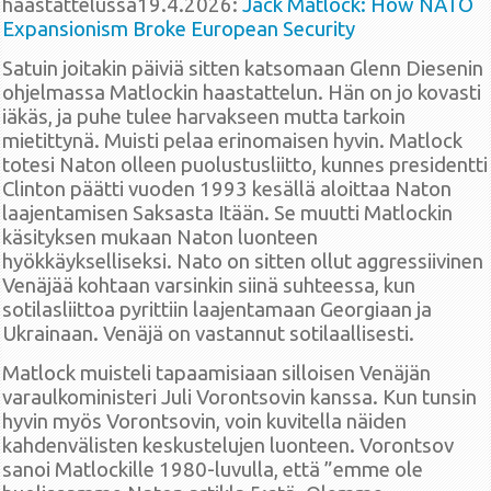
haastattelussa19.4.2026:
Jack Matlock: How NATO
Expansionism Broke European Security
Satuin joitakin päiviä sitten katsomaan Glenn Diesenin
ohjelmassa Matlockin haastattelun. Hän on jo kovasti
iäkäs, ja puhe tulee harvakseen mutta tarkoin
mietittynä. Muisti pelaa erinomaisen hyvin. Matlock
totesi Naton olleen puolustusliitto, kunnes presidentti
Clinton päätti vuoden 1993 kesällä aloittaa Naton
laajentamisen Saksasta Itään. Se muutti Matlockin
käsityksen mukaan Naton luonteen
hyökkäykselliseksi. Nato on sitten ollut aggressiivinen
Venäjää kohtaan varsinkin siinä suhteessa, kun
sotilasliittoa pyrittiin laajentamaan Georgiaan ja
Ukrainaan. Venäjä on vastannut sotilaallisesti.
Matlock muisteli tapaamisiaan silloisen Venäjän
varaulkoministeri Juli Vorontsovin kanssa. Kun tunsin
hyvin myös Vorontsovin, voin kuvitella näiden
kahdenvälisten keskustelujen luonteen. Vorontsov
sanoi Matlockille 1980-luvulla, että ”emme ole