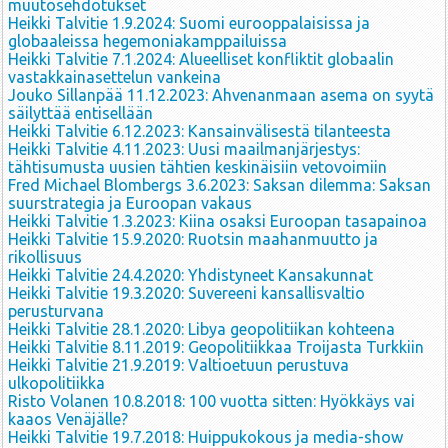
muutosehdotukset
Heikki Talvitie 1.9.2024: Suomi eurooppalaisissa ja
globaaleissa hegemoniakamppailuissa
Heikki Talvitie 7.1.2024: Alueelliset konfliktit globaalin
vastakkainasettelun vankeina
Jouko Sillanpää 11.12.2023: Ahvenanmaan asema on syytä
säilyttää entisellään
Heikki Talvitie 6.12.2023: Kansainvälisestä tilanteesta
Heikki Talvitie 4.11.2023: Uusi maailmanjärjestys:
tähtisumusta uusien tähtien keskinäisiin vetovoimiin
Fred Michael Blombergs 3.6.2023: Saksan dilemma: Saksan
suurstrategia ja Euroopan vakaus
Heikki Talvitie 1.3.2023: Kiina osaksi Euroopan tasapainoa
Heikki Talvitie 15.9.2020: Ruotsin maahanmuutto ja
rikollisuus
Heikki Talvitie 24.4.2020: Yhdistyneet Kansakunnat
Heikki Talvitie 19.3.2020: Suvereeni kansallisvaltio
perusturvana
Heikki Talvitie 28.1.2020: Libya geopolitiikan kohteena
Heikki Talvitie 8.11.2019: Geopolitiikkaa Troijasta Turkkiin
Heikki Talvitie 21.9.2019: Valtioetuun perustuva
ulkopolitiikka
Risto Volanen 10.8.2018: 100 vuotta sitten: Hyökkäys vai
kaaos Venäjälle?
Heikki Talvitie 19.7.2018: Huippukokous ja media-show