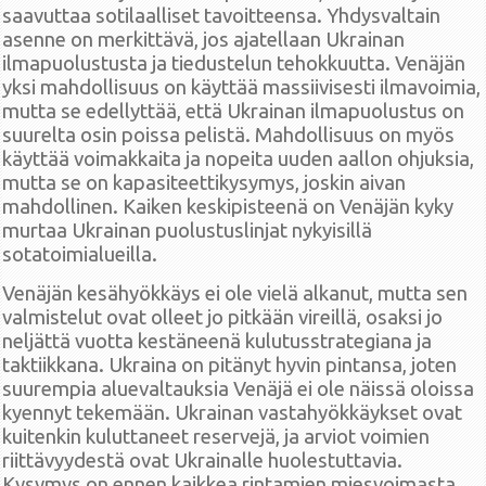
saavuttaa sotilaalliset tavoitteensa. Yhdysvaltain
asenne on merkittävä, jos ajatellaan Ukrainan
ilmapuolustusta ja tiedustelun tehokkuutta. Venäjän
yksi mahdollisuus on käyttää massiivisesti ilmavoimia,
mutta se edellyttää, että Ukrainan ilmapuolustus on
suurelta osin poissa pelistä. Mahdollisuus on myös
käyttää voimakkaita ja nopeita uuden aallon ohjuksia,
mutta se on kapasiteettikysymys, joskin aivan
mahdollinen. Kaiken keskipisteenä on Venäjän kyky
murtaa Ukrainan puolustuslinjat nykyisillä
sotatoimialueilla.
Venäjän kesähyökkäys ei ole vielä alkanut, mutta sen
valmistelut ovat olleet jo pitkään vireillä, osaksi jo
neljättä vuotta kestäneenä kulutusstrategiana ja
taktiikkana. Ukraina on pitänyt hyvin pintansa, joten
suurempia aluevaltauksia Venäjä ei ole näissä oloissa
kyennyt tekemään. Ukrainan vastahyökkäykset ovat
kuitenkin kuluttaneet reservejä, ja arviot voimien
riittävyydestä ovat Ukrainalle huolestuttavia.
Kysymys on ennen kaikkea rintamien miesvoimasta,